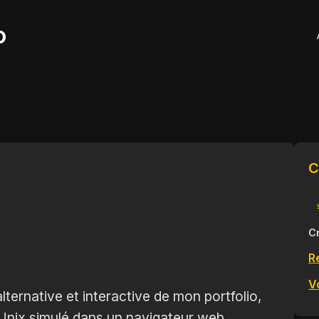
o
C
C
R
Vo
lternative et interactive de mon portfolio,
Unix simulé dans un navigateur web.