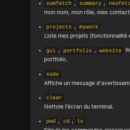
,
,
sumfetch
summary
neofet
mon nom, mon rôle, mes contacts 
,
projects
mywork
Liste mes projets (fonctionnalité 
,
,
Re
gui
portfolio
website
portfolio.
sudo
Affiche un message d'avertissem
clear
Nettoie l’écran du terminal.
,
,
pwd
cd
ls
Simule les commandes classiques 