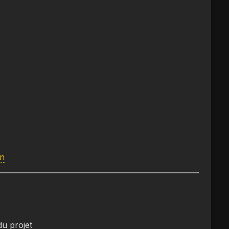
in
du projet