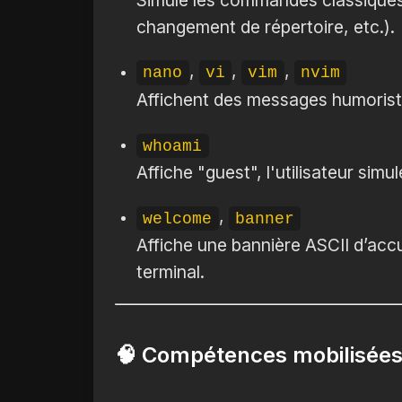
changement de répertoire, etc.).
,
,
,
nano
vi
vim
nvim
Affichent des messages humoristi
whoami
Affiche "guest", l'utilisateur simul
,
welcome
banner
Affiche une bannière ASCII d’accue
terminal.
🧠 Compétences mobilisée